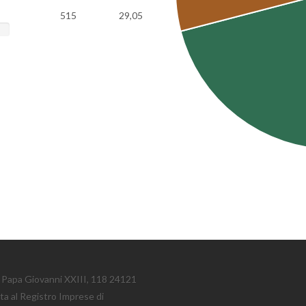
515
29,05
le Papa Giovanni XXIII, 118 24121
tta al Registro Imprese di