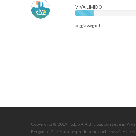
VIVA LIMIDO
Seggi assegnati: 4
Copyrights © 2019 - S.E.S.A.A.B. S.p.a. con sede in Via
Bergamo - E' vietata la riproduzione anche parziale Iscri