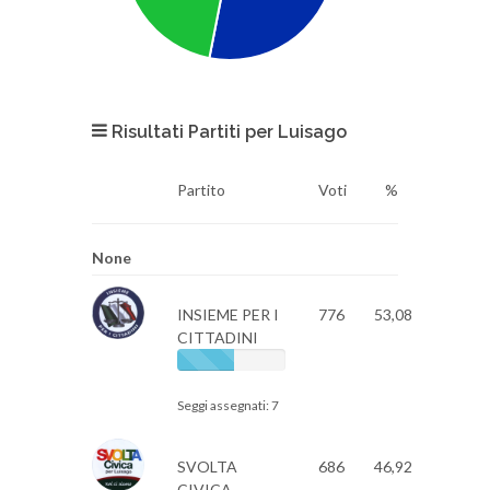
Risultati Partiti per Luisago
Partito
Voti
%
None
INSIEME PER I
776
53,08
CITTADINI
Seggi assegnati: 7
SVOLTA
686
46,92
CIVICA