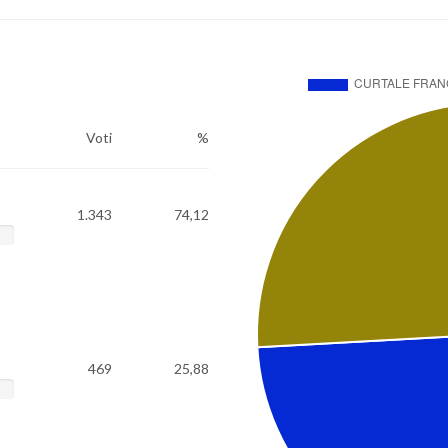
Voti
%
1.343
74,12
469
25,88