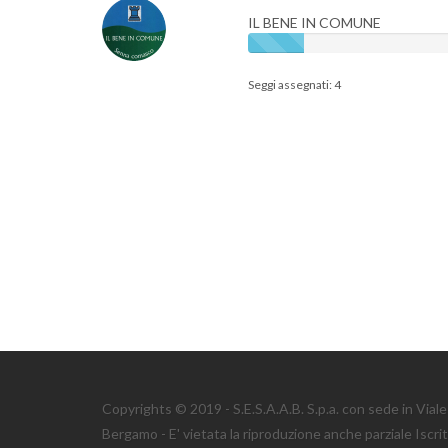
IL BENE IN COMUNE
Seggi assegnati: 4
Copyrights © 2019 - S.E.S.A.A.B. S.p.a. con sede in Via
Bergamo - E' vietata la riproduzione anche parziale Iscri