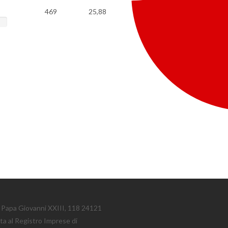
469
25,88
le Papa Giovanni XXIII, 118 24121
tta al Registro Imprese di