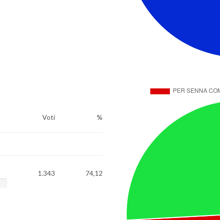
Voti
%
1.343
74,12